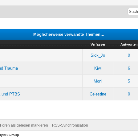
Möglicherweise verwandte Themen…
Verfasser
Antworten
Sick_Jo
0
and Trauma
Kiwi
6
Moni
5
ma und PTBS
Celestine
0
 Foren als gelesen markieren
RSS-Synchronisation
MyBB Group
.