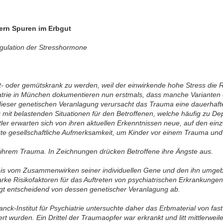
ern Spuren im Erbgut
egulation der Stresshormone
st- oder gemütskrank zu werden, weil der einwirkende hohe Stress die 
hiatrie in München dokumentieren nun erstmals, dass manche Variant
dieser genetischen Veranlagung verursacht das Trauma eine dauerhaft
mit belastenden Situationen für den Betroffenen, welche häufig zu D
ler erwarten sich von ihren aktuellen Erkenntnissen neue, auf den ein
kte gesellschaftliche Aufmerksamkeit, um Kinder vor einem Trauma un
r ihrem Trauma. In Zeichnungen drücken Betroffene ihre Ängste aus.
is vom Zusammenwirken seiner individuellen Gene und den ihn umgeb
starke Risikofaktoren für das Auftreten von psychiatrischen Erkrankung
ngt entscheidend von dessen genetischer Veranlagung ab.
anck-Institut für Psychiatrie untersuchte daher das Erbmaterial von fa
rt wurden. Ein Drittel der Traumaopfer war erkrankt und litt mittlerwei