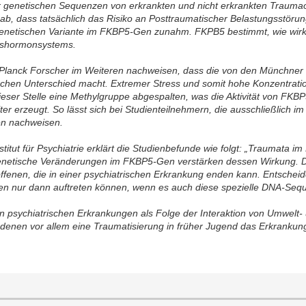
der genetischen Sequenzen von erkrankten und nicht erkrankten Trau
gab, dass tatsächlich das Risiko an Posttraumatischer Belastungsstöru
 genetischen Variante im FKBP5-Gen zunahm. FKPB5 bestimmt, wie wir
esshormonsystems.
Planck Forscher im Weiteren nachweisen, dass die von den Münchner
ischen Unterschied macht. Extremer Stress und somit hohe Konzentra
eser Stelle eine Methylgruppe abgespalten, was die Aktivität von FKBP
er erzeugt. So lässt sich bei Studienteilnehmern, die ausschließlich i
en nachweisen.
itut für Psychiatrie erklärt die Studienbefunde wie folgt: „Traumata im
enetische Veränderungen im FKBP5-Gen verstärken dessen Wirkung. D
enen, die in einer psychiatrischen Erkrankung enden kann. Entscheide
en nur dann auftreten können, wenn es auch diese spezielle DNA-Sequ
von psychiatrischen Erkrankungen als Folge der Interaktion von Umwelt
i denen vor allem eine Traumatisierung in früher Jugend das Erkrankung