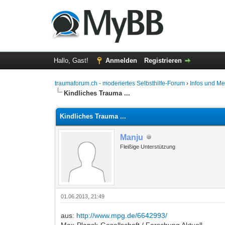
Hallo, Gast!
Anmelden
Registrieren
traumaforum.ch - moderiertes Selbsthilfe-Forum
›
Infos und M
Kindliches Trauma ...
Kindliches Trauma ...
Manju
Fleißige Unterstützung
01.06.2013, 21:49
aus:
http://www.mpg.de/6642993/
Max-Planck-Gesellschaft / Forschung Aktuell