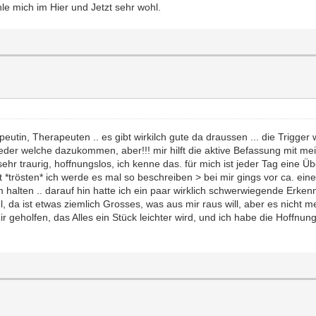
ühle mich im Hier und Jetzt sehr wohl.
eutin, Therapeuten .. es gibt wirkilch gute da draussen ... die Trigge
der welche dazukommen, aber!!! mir hilft die aktive Befassung mit me
sehr traurig, hoffnungslos, ich kenne das. für mich ist jeder Tag eine 
 *trösten* ich werde es mal so beschreiben > bei mir gings vor ca. ein
halten .. darauf hin hatte ich ein paar wirklich schwerwiegende Erkenntn
, da ist etwas ziemlich Grosses, was aus mir raus will, aber es nicht me
geholfen, das Alles ein Stück leichter wird, und ich habe die Hoffnung